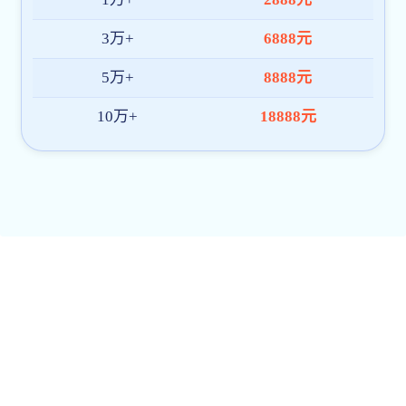
静，随后客队球迷爆发出巨大声响。热刺球员在
庆祝时显然有意回击此前阿森纳的挑衅，这再度
激起了主队球员的怒火。随后的比赛中，双方在
每一次边线球、任意球和角球过程中都会发生小
规模的冲突。裁判组多次请求视频助理裁判协
助，以确保关键判罚尽可能准确。但即便如此，
赛后仍旧有大量争议集中在几次关键的判罚上。
比赛在90分钟常规时间内战成平局，不得不进入
加时赛。加时赛中，球员们的体能大幅下降，但
对抗的激烈程度丝毫未减。在第105分钟，热刺
获得点球机会并成功罚入，取得领先。失球后的
阿森纳发动了狂暴的反扑，但始终未能再次改写
比分。当终场哨响时，热刺以2比1的总比分淘汰