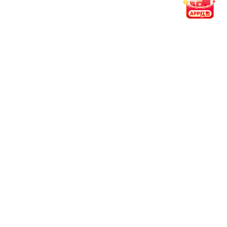
驻场支持服务
前端框架，提升开发效率与体验。
培训服务
后端框架，保障服务稳定性与性能。