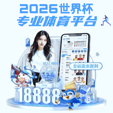
用户登录
首页
巨星战场
北伦敦德比八强战阿森纳热刺冲突升级
北伦敦德比八强战阿森纳热
刺冲突升级
2026-06-13 12:16
北伦敦德比的火焰，从来不会因为赛程的推进而
减弱半分。当阿森纳与托特纳姆热刺在联赛杯八
强战中狭路相逢，这场对决注定不仅仅是一场争