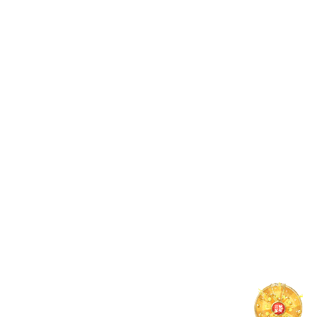
2026世界杯阿方索戴维斯迎战波黑射门选择是否更
果断
2026-07-25
摩纳哥欧冠联赛阶段攻守转换节奏在关键阶段可能左
右
2026-07-25
信任指数